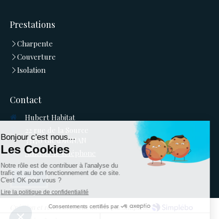
Prestations
Charpente
Couverture
Isolation
Contact
Hubert Habitat
22 rue de la Source
33170
GRADIGNAN
Afficher le téléphone
Devis
Création et référencement du site par Simplébo