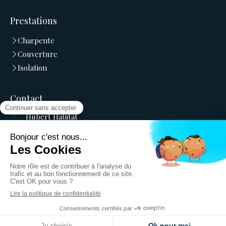
Prestations
Charpente
Couverture
Isolation
Contact
Hubert Habitat
22 rue de la Source
33170
GRADIGNAN
Afficher le téléphone
Devis
Création et référencement du site par Simplébo
Site créé grâce à